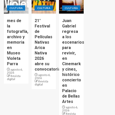
CULTURA
CULTURA
CULTURA
mes de
21°
Juan
la
Festival
Gabriel
fotografía,
de
regresa
archivo y
Películas
a los
memoria
Nativas
escenarios
en
Arica
para
Museo
Nativa
revivir,
Violeta
2026
en
Parra
abre su
Cinemark
convocatoria
y cines,
agosto 6,
2026
histórico
agosto 6,
Revista
2026
digital
concierto
Revista
digital
en
Palacio
de Bellas
Artes
agosto 6,
2026
Revista