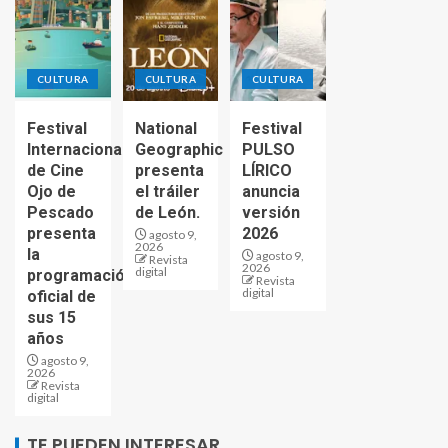
CULTURA
CULTURA
CULTURA
Festival
National
Festival
Internacional
Geographic
PULSO
de Cine
presenta
LÍRICO
Ojo de
el tráiler
anuncia
Pescado
de León.
versión
presenta
2026
agosto 9,
2026
la
agosto 9,
Revista
2026
digital
programación
Revista
digital
oficial de
sus 15
años
agosto 9,
2026
Revista
digital
TE PUEDEN INTERESAR