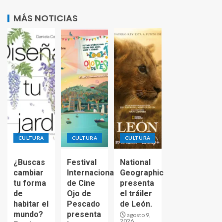
MÁS NOTICIAS
CULTURA
CULTURA
CULTURA
¿Buscas
Festival
National
cambiar
Internacional
Geographic
tu forma
de Cine
presenta
de
Ojo de
el tráiler
habitar el
Pescado
de León.
mundo?
presenta
agosto 9,
2026