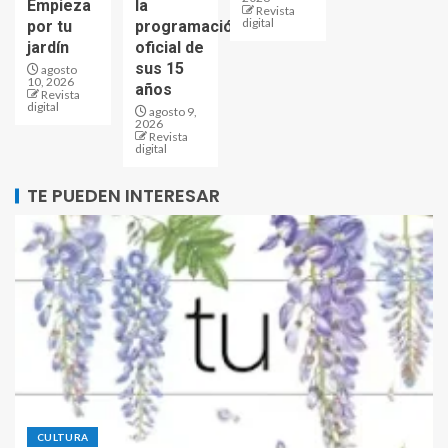
Empieza
la
Revista
digital
por tu
programación
jardín
oficial de
sus 15
agosto
10, 2026
años
Revista
digital
agosto 9,
2026
Revista
digital
TE PUEDEN INTERESAR
CULTURA