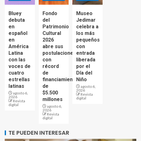
Bluey
Fondo
Museo
debuta
del
Jedimar
en
Patrimonio
celebra a
español
Cultural
los más
en
2026
pequeños
América
abre sus
con
Latina
postulaciones
entrada
con las
con
liberada
voces de
récord
por el
cuatro
de
Día del
estrellas
financiamiento
Niño
latinas
de
agosto 6,
2026
$5.500
agosto 6,
Revista
2026
digital
millones
Revista
digital
agosto 6,
2026
Revista
digital
TE PUEDEN INTERESAR