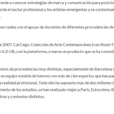
prende a conocer estrategias de marca y comunicación para posiciona
aborda el sector profesional y los artistas emergentes y se contextua
.
ones reales con el apoyo de docentes de diferentes procedencias del
 de 2007. Cal Cego, Colección de Arte Contemporáneo (con Roser Fig
, e IL3-UB, con la plataforma, crearon un producto que se ha conso
umnos de procedencias muy distintas, especialmente de Barcelona 
 un equipo estable de tutores con más de cien expertos que han pa
 realidad profesional. Todo ello ha supuesto más de dos millones 
to de los estudios, se han realizado viajes a París, Estocolmo, Br
tras y contextos distintos.