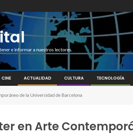
ital
ner e informar a nuestros lectores.
CINE
ACTUALIDAD
CULTURA
TECNOLOGÍA
poráneo de la Universidad de Barcelona
er en Arte Contemporá