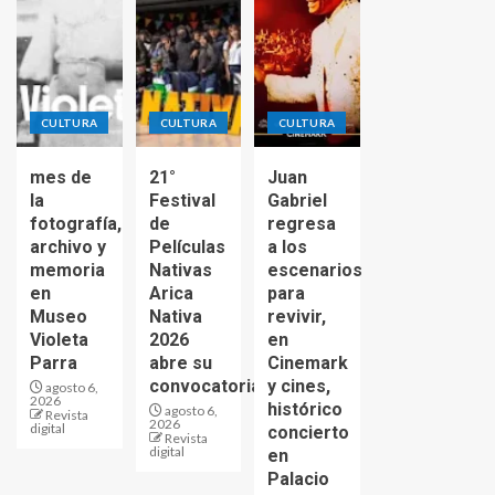
CULTURA
CULTURA
CULTURA
mes de
21°
Juan
la
Festival
Gabriel
fotografía,
de
regresa
archivo y
Películas
a los
memoria
Nativas
escenarios
en
Arica
para
Museo
Nativa
revivir,
Violeta
2026
en
Parra
abre su
Cinemark
convocatoria
y cines,
agosto 6,
2026
histórico
agosto 6,
Revista
2026
digital
concierto
Revista
digital
en
Palacio