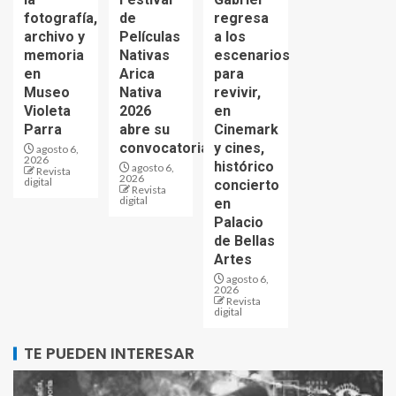
fotografía,
de
regresa
archivo y
Películas
a los
memoria
Nativas
escenarios
en
Arica
para
Museo
Nativa
revivir,
Violeta
2026
en
Parra
abre su
Cinemark
convocatoria
y cines,
agosto 6,
2026
histórico
agosto 6,
Revista
2026
digital
concierto
Revista
digital
en
Palacio
de Bellas
Artes
agosto 6,
2026
Revista
digital
TE PUEDEN INTERESAR