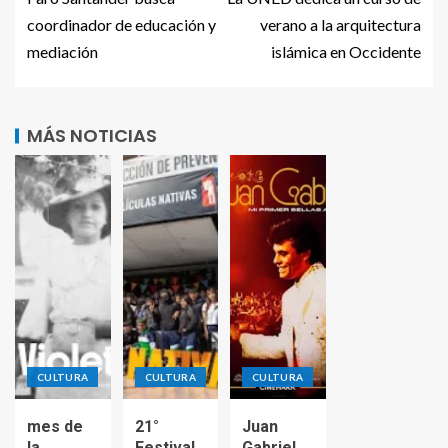
coordinador de educación y
verano a la arquitectura
mediación
islámica en Occidente
MÁS NOTICIAS
CULTURA
CULTURA
CULTURA
mes de
21°
Juan
la
Festival
Gabriel