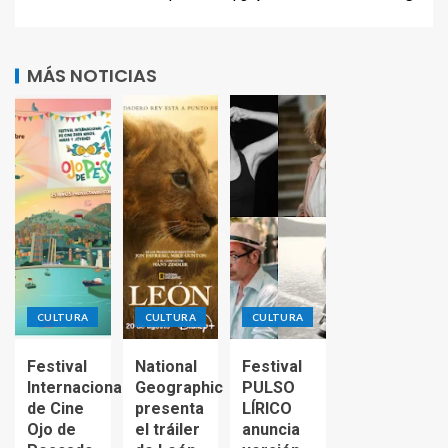
MÁS NOTICIAS
CULTURA
CULTURA
CULTURA
Festival
National
Festival
Internacional
Geographic
PULSO
de Cine
presenta
LÍRICO
Ojo de
el tráiler
anuncia