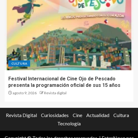
CULTURA
Festival Internacional de Cine Ojo de Pescado
presenta la programación oficial de sus 15 años
agosto 9, 2026
Revista digital
Revista Digital
Curiosidades
Cine
Actualidad
Cultura
Tecnología
Copyright © Todos los derechos reservados.
|
EnterNews
por