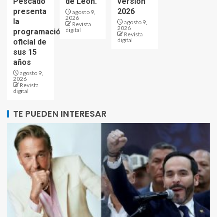
Pescado
de León.
versión
presenta
2026
agosto 9,
2026
la
agosto 9,
Revista
2026
digital
programación
Revista
digital
oficial de
sus 15
años
agosto 9,
2026
Revista
digital
TE PUEDEN INTERESAR