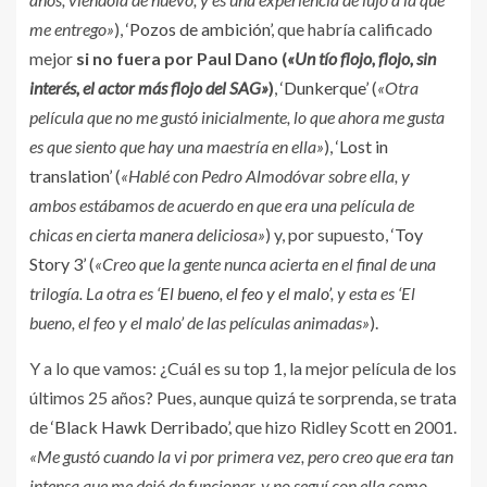
me entrego»
),
‘Pozos de ambición’
, que habría calificado
mejor
si no fuera por Paul Dano (
«Un tío flojo, flojo, sin
interés, el actor más flojo del SAG»
)
,
‘Dunkerque’
(
«Otra
película que no me gustó inicialmente, lo que ahora me gusta
es que siento que hay una maestría en ella»
),
‘Lost in
translation’
(
«Hablé con Pedro Almodóvar sobre ella, y
ambos estábamos de acuerdo en que era una película de
chicas en cierta manera deliciosa»
) y, por supuesto,
‘Toy
Story 3’
(
«Creo que la gente nunca acierta en el final de una
trilogía. La otra es
‘El bueno, el feo y el malo’
, y esta es ‘El
bueno, el feo y el malo’ de las películas animadas»
).
Y a lo que vamos: ¿Cuál es su top 1, la mejor película de los
últimos 25 años? Pues, aunque quizá te sorprenda, se trata
de
‘Black Hawk Derribado’
, que hizo Ridley Scott en 2001.
«Me gustó cuando la vi por primera vez, pero creo que era tan
intensa que me dejó de funcionar, y no seguí con ella como