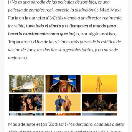
(
«No es una parodia de las películas de zombies, es una
película de zombies real, aprecio la distinción»
);
‘Mad Max:
Furia en la carretera’
(
«Estás viendo a un director realmente
increíble,
tuvo todo el dinero y el tiempo en el mundo para
hacerla exactamente como quería
«
) o, por algún motivo,
‘Imparable’
(
«Una de las visiones más puras de la estética de
acción de Tony, los dos tíos son geniales juntos, y no para de
mejorar»
).
Más adelante están
‘Zodiac’
(
«Me descubro, cada seis o siete
años, viéndola de nuevo, y es una experiencia de lujo a la que