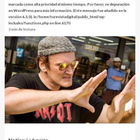
marcada como alta prioridad al mismo tiempo. Por favor, ve
depuración
en WordPress
para más información. (Este mensaje fue añadido en la
versión 6.3.0). in
/home/turevistadigital/public_html/wp-
includes/functions.php
on line
6170
3 min de lectura
Notice
: La función