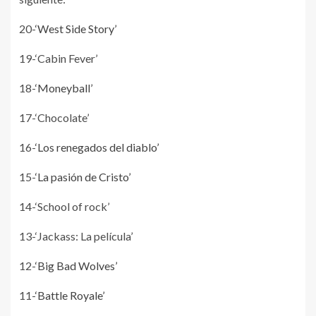
20-
‘West Side Story’
19-‘Cabin Fever’
18-
‘Moneyball’
17-‘Chocolate’
16-
‘Los renegados del diablo’
15-
‘La pasión de Cristo’
14-‘School of rock’
13-‘Jackass: La película’
12-
‘Big Bad Wolves’
11-
‘Battle Royale’