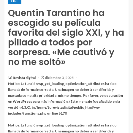
CINE
Quentin Tarantino ha
escogido su película
favorita del siglo XXI, y ha
pillado a todos por
sorpresa. «Me cautivó y
no me soltó»
Revista digital
diciembre 3, 2025
Notice
: La función wp_get_loading_optimization_attributes ha sido
llamada
de forma incorrecta
. Una imagen no debería ser diferida y
marcada como alta prioridad al mismo tiempo. Por favor, ve
depuración
en WordPress
para más información. (Este mensaje fue añadido en la
versión 6.3.0). in
/home/turevistadigital/public_html/wp-
includes/functions.php
on line
6170
Notice
: La función wp_get_loading_optimization_attributes ha sido
llamada
de forma incorrecta
. Una imagen no debería ser diferida y