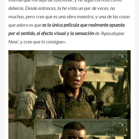
debería. Desde entonces, la he visto un par de veces, no
muchas, pero creo que es una obra maestra, y una de las cosas
que adoro es que
es la única película que realmente apuesta
por el sentido, el efecto visual y la sensación
de
‘Apocalypse
Now’
, y creo que lo consigue»
.