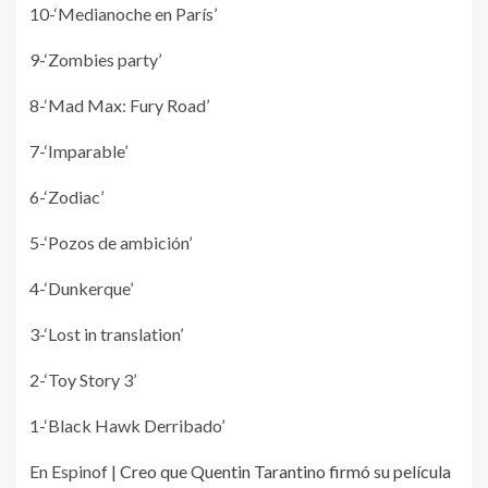
10-‘Medianoche en París’
9-‘Zombies party’
8-‘Mad Max: Fury Road’
7-‘Imparable’
6-‘Zodiac’
5-‘Pozos de ambición’
4-‘Dunkerque’
3-‘Lost in translation’
2-‘Toy Story 3’
1-‘Black Hawk Derribado’
En Espinof |
Creo que Quentin Tarantino firmó su película