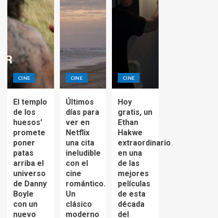
CINE
CINE
CINE
El templo
Últimos
Hoy
de los
días para
gratis, un
huesos’
ver en
Ethan
promete
Netflix
Hakwe
poner
una cita
extraordinario
patas
ineludible
en una
arriba el
con el
de las
universo
cine
mejores
de Danny
romántico.
películas
Boyle
Un
de esta
con un
clásico
década
nuevo
moderno
del