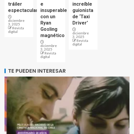
tráiler
e
increíble
espectacular
insuperable
guionista
con un
de ‘Taxi
diciembre
Ryan
Driver’
3, 2025
Revista
Gosling
digital
diciembre
magnético
3, 2025
Revista
digital
diciembre
3, 2025
Revista
digital
TE PUEDEN INTERESAR