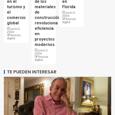
en el
de los
en
turismo y
materiales
Florida
el
de
junio 2,
2026
comercio
construcción
Revista
digital
global
revoluciona
eficiencia
junio 2,
2026
en
Revista
digital
proyectos
modernos
junio 2,
2026
Revista
digital
TE PUEDEN INTERESAR