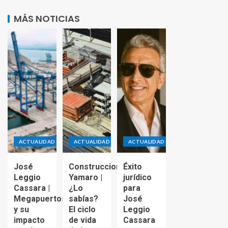
MÁS NOTICIAS
ACTUALIDAD
ACTUALIDAD
ACTUALIDAD
José
Construcciones
Éxito
Leggio
Yamaro |
jurídico
Cassara |
¿Lo
para
Megapuertos
sabías?
José
y su
El ciclo
Leggio
impacto
de vida
Cassara