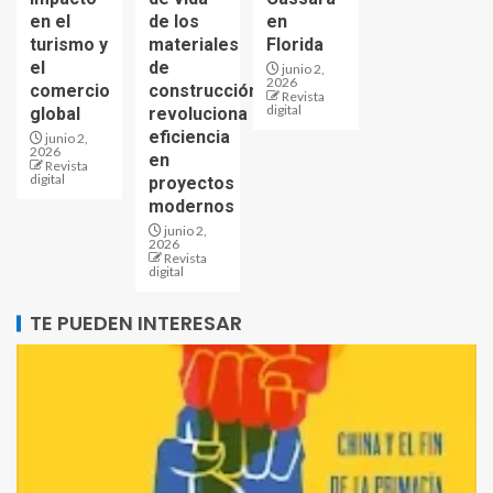
en el
de los
en
turismo y
materiales
Florida
el
de
junio 2,
2026
comercio
construcción
Revista
digital
global
revoluciona
eficiencia
junio 2,
2026
en
Revista
digital
proyectos
modernos
junio 2,
2026
Revista
digital
TE PUEDEN INTERESAR