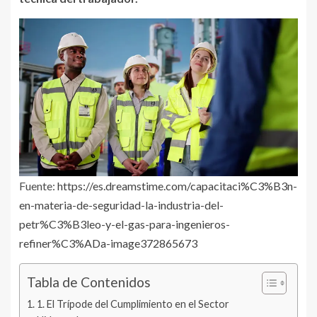
Fuente:
https://es.dreamstime.com/capacitaci%C3%B3n-
en-materia-de-seguridad-la-industria-del-
petr%C3%B3leo-y-el-gas-para-ingenieros-
refiner%C3%ADa-image372865673
Tabla de Contenidos
1. El Trípode del Cumplimiento en el Sector