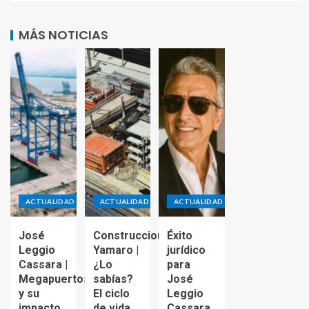
MÁS NOTICIAS
ACTUALIDAD
ACTUALIDAD
ACTUALIDAD
José
Construcciones
Éxito
Leggio
Yamaro |
jurídico
Cassara |
¿Lo
para
Megapuertos
sabías?
José
y su
El ciclo
Leggio
impacto
de vida
Cassara