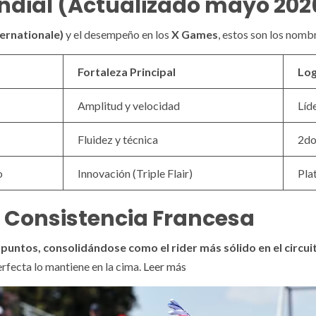
undial (Actualizado mayo 202
ternationale)
y el desempeño en los
X Games
, estos son los nomb
Fortaleza Principal
Log
Amplitud y velocidad
Líd
Fluidez y técnica
2do
o
Innovación (Triple Flair)
Pla
a Consistencia Francesa
 puntos, consolidándose como el rider más sólido en el circu
erfecta lo mantiene en la cima.
Leer más