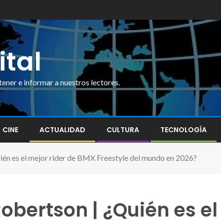
ital
ner e informar a nuestros lectores.
CINE
ACTUALIDAD
CULTURA
TECNOLOGÍA
uién es el mejor rider de BMX Freestyle del mundo en 2026?
obertson | ¿Quién es el