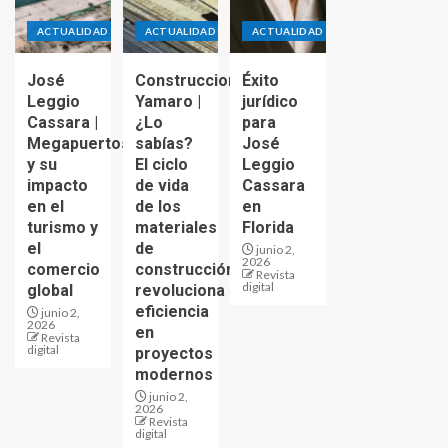
ACTUALIDAD
ACTUALIDAD
ACTUALIDAD
José
Construcciones
Éxito
Leggio
Yamaro |
jurídico
Cassara |
¿Lo
para
Megapuertos
sabías?
José
y su
El ciclo
Leggio
impacto
de vida
Cassara
en el
de los
en
turismo y
materiales
Florida
el
de
junio 2,
2026
comercio
construcción
Revista
digital
global
revoluciona
eficiencia
junio 2,
2026
en
Revista
digital
proyectos
modernos
junio 2,
2026
Revista
digital