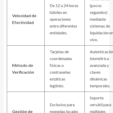
De 12 a 24 horas
(pocos
hábiles en
segundos)
Velocidad de
operaciones
mediante
Efectividad
entre diferentes
sistemas de
entidades.
liquidación e
vivo.
Tarjetas de
Autenticació
coordenadas
biométrica
Método de
físicas o
avanzada y
Verificación
contraseñas
claves
estáticas
dinámicas
legibles.
temporales.
Soporte
Exclusivo para
versátil para
Gestión de
monedas locales
múltiples