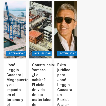
ACTUALIDAD
ACTUALIDAD
ACTUALIDAD
José
Construcciones
Éxito
Leggio
Yamaro |
jurídico
Cassara |
¿Lo
para
Megapuertos
sabías?
José
y su
El ciclo
Leggio
impacto
de vida
Cassara
en el
de los
en
turismo y
materiales
Florida
el
de
junio 2,