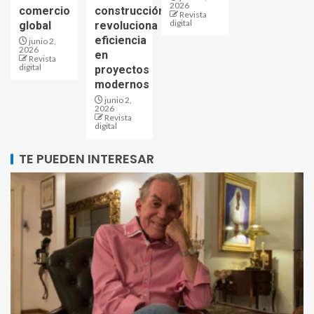
2026
comercio
construcción
Revista
digital
global
revoluciona
eficiencia
junio 2,
2026
en
Revista
digital
proyectos
modernos
junio 2,
2026
Revista
digital
TE PUEDEN INTERESAR