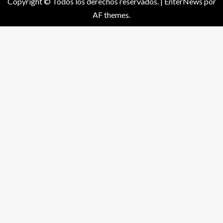
Copyright © Todos los derechos reservados.
|
EnterNews
por
AF themes.