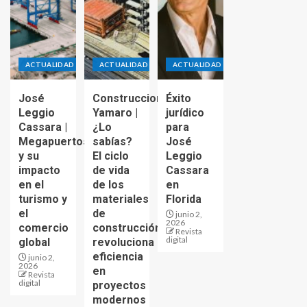
ACTUALIDAD
ACTUALIDAD
ACTUALIDAD
José
Construcciones
Éxito
Leggio
Yamaro |
jurídico
Cassara |
¿Lo
para
Megapuertos
sabías?
José
y su
El ciclo
Leggio
impacto
de vida
Cassara
en el
de los
en
turismo y
materiales
Florida
el
de
junio 2,
2026
comercio
construcción
Revista
digital
global
revoluciona
eficiencia
junio 2,
2026
en
Revista
digital
proyectos
modernos