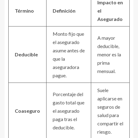
Impacto en
Término
Definición
el
Asegurado
Monto fijo que
A mayor
el asegurado
deducible,
asume antes de
Deducible
menor es la
que la
prima
aseguradora
mensual.
pague.
Suele
Porcentaje del
aplicarse en
gasto total que
seguros de
Coaseguro
el asegurado
salud para
paga tras el
compartir el
deducible.
riesgo.