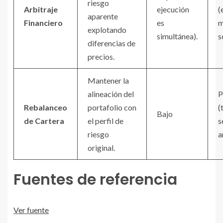
riesgo
Arbitraje
ejecución
(
aparente
Financiero
es
m
explotando
simultánea).
s
diferencias de
precios.
Mantener la
alineación del
P
Rebalanceo
portafolio con
(
Bajo
de Cartera
el perfil de
s
riesgo
a
original.
Fuentes de referencia
Ver fuente