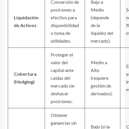
Conversión de
Bajo a
posiciones a
Medio
S
Liquidación
efectivo para
(depende
n
de Activos
disponibilidad
de la
f
o toma de
liquidez del
m
utilidades.
mercado).
Proteger el
valor del
Medio a
E
capital ante
Alto
Cobertura
a
caídas del
(requiere
(Hedging)
i
mercado sin
gestión de
m
deshacer
derivados).
posiciones.
Obtener
ganancias sin
Bajo (si la
C