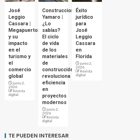
José
Construcciones
Éxito
Leggio
Yamaro |
jurídico
Cassara |
¿Lo
para
Megapuertos
sabías?
José
y su
El ciclo
Leggio
impacto
de vida
Cassara
en el
de los
en
turismo y
materiales
Florida
el
de
junio 2,
2026
comercio
construcción
Revista
digital
global
revoluciona
eficiencia
junio 2,
2026
en
Revista
digital
proyectos
modernos
junio 2,
2026
Revista
digital
TE PUEDEN INTERESAR