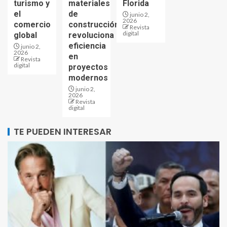
turismo y
materiales
Florida
el
de
junio 2,
2026
comercio
construcción
Revista
digital
global
revoluciona
eficiencia
junio 2,
2026
en
Revista
digital
proyectos
modernos
junio 2,
2026
Revista
digital
TE PUEDEN INTERESAR