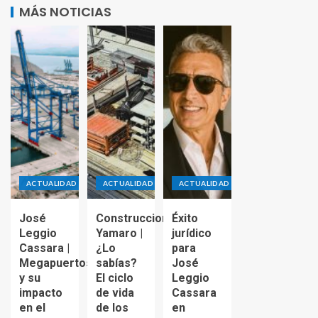
MÁS NOTICIAS
ACTUALIDAD
ACTUALIDAD
ACTUALIDAD
José
Construcciones
Éxito
Leggio
Yamaro |
jurídico
Cassara |
¿Lo
para
Megapuertos
sabías?
José
y su
El ciclo
Leggio
impacto
de vida
Cassara
en el
de los
en