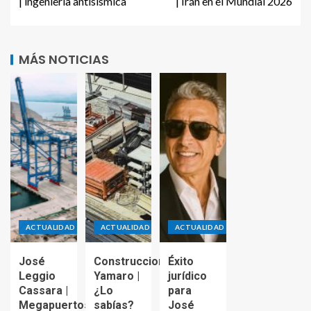
| ingeniería antisísmica
| Irán en el Mundial 2026
MÁS NOTICIAS
ACTUALIDAD
ACTUALIDAD
ACTUALIDAD
José
Construcciones
Éxito
Leggio
Yamaro |
jurídico
Cassara |
¿Lo
para
Megapuertos
sabías?
José