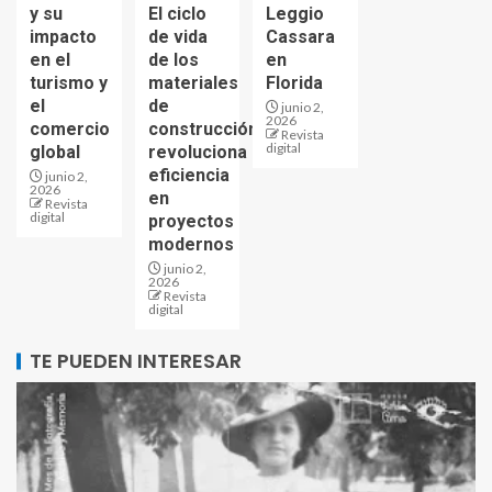
y su
El ciclo
Leggio
impacto
de vida
Cassara
en el
de los
en
turismo y
materiales
Florida
el
de
junio 2,
2026
comercio
construcción
Revista
digital
global
revoluciona
eficiencia
junio 2,
2026
en
Revista
digital
proyectos
modernos
junio 2,
2026
Revista
digital
TE PUEDEN INTERESAR