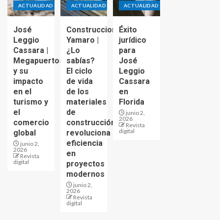
ACTUALIDAD
ACTUALIDAD
ACTUALIDAD
José
Construcciones
Éxito
Leggio
Yamaro |
jurídico
Cassara |
¿Lo
para
Megapuertos
sabías?
José
y su
El ciclo
Leggio
impacto
de vida
Cassara
en el
de los
en
turismo y
materiales
Florida
el
de
junio 2,
2026
comercio
construcción
Revista
digital
global
revoluciona
eficiencia
junio 2,
2026
en
Revista
digital
proyectos
modernos
junio 2,
2026
Revista
digital