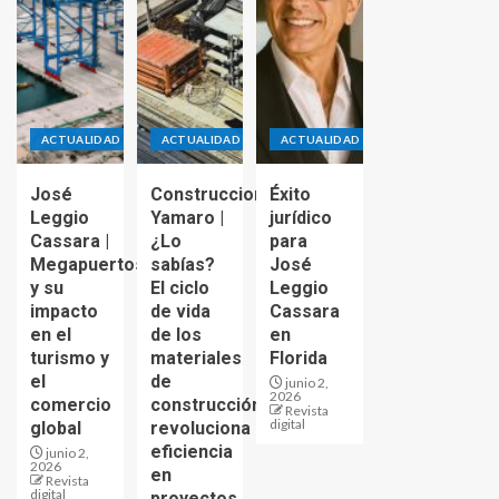
ACTUALIDAD
ACTUALIDAD
ACTUALIDAD
José
Construcciones
Éxito
Leggio
Yamaro |
jurídico
Cassara |
¿Lo
para
Megapuertos
sabías?
José
y su
El ciclo
Leggio
impacto
de vida
Cassara
en el
de los
en
turismo y
materiales
Florida
el
de
junio 2,
2026
comercio
construcción
Revista
digital
global
revoluciona
eficiencia
junio 2,
2026
en
Revista
digital
proyectos