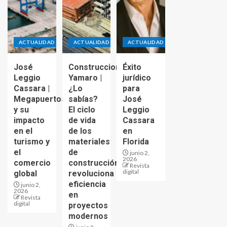
ACTUALIDAD
ACTUALIDAD
ACTUALIDAD
José
Construcciones
Éxito
Leggio
Yamaro |
jurídico
Cassara |
¿Lo
para
Megapuertos
sabías?
José
y su
El ciclo
Leggio
impacto
de vida
Cassara
en el
de los
en
turismo y
materiales
Florida
el
de
junio 2,
2026
comercio
construcción
Revista
digital
global
revoluciona
eficiencia
junio 2,
2026
en
Revista
digital
proyectos
modernos