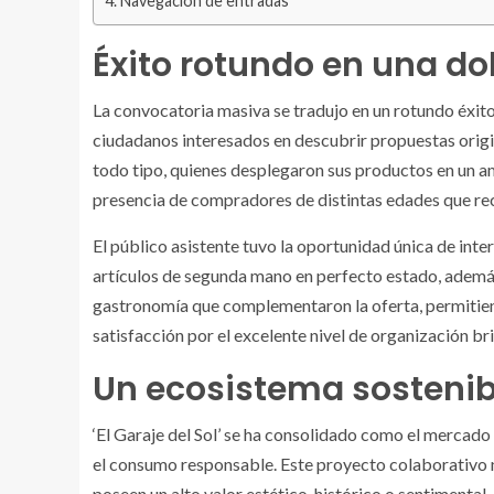
Navegación de entradas
Éxito rotundo en una do
La convocatoria masiva se tradujo en un rotundo éxito 
ciudadanos interesados en descubrir propuestas origi
todo tipo, quienes desplegaron sus productos en un am
presencia de compradores de distintas edades que rec
El público asistente tuvo la oportunidad única de in
artículos de segunda mano en perfecto estado, ademá
gastronomía que complementaron la oferta, permitien
satisfacción por el excelente nivel de organización bri
Un ecosistema sostenib
‘El Garaje del Sol’ se ha consolidado como el mercad
el consumo responsable. Este proyecto colaborativo n
poseen un alto valor estético, histórico o sentimental