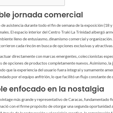
ble jornada comercial
de asistencia durante todo el fin de semana de la exposición (18 y 
nales. El espacio interior del Centro Traki La Trinidad albergó a
biente lleno de entusiasmo, dinamismo comercial y organización. Lo
orrieron cada rincón en busca de opciones exclusivas y atractivas
teractuar directamente con marcas emergentes, coleccionistas espec
s de opciones de productos completamente nuevos. Asimismo, la jo
do que la experiencia del usuario fuera integral y sumamente am
ndado por el equipo anfitrión, lo que facilitó un flujo constante de
le enfocado en la nostalgia
o vintage más grande y representativo de Caracas, fundamentado fi
ació con el firme propósito de otorgar una segunda oportunidad a 
. A través de la restauración y el reciclaje creativo, la organizaci