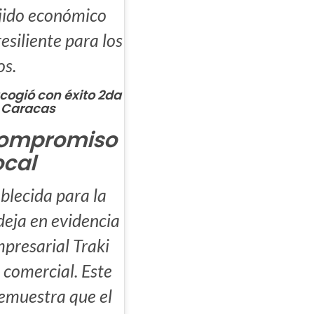
ejido económico
esiliente para los
os.
acogió con éxito 2da
e Caracas
 compromiso
ocal
blecida para la
deja en evidencia
mpresarial Traki
 comercial. Este
demuestra que el