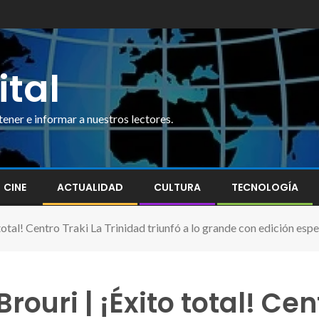
ital
ner e informar a nuestros lectores.
CINE
ACTUALIDAD
CULTURA
TECNOLOGÍA
tal! Centro Traki La Trinidad triunfó a lo grande con edición especi
uri | ¡Éxito total! Cen