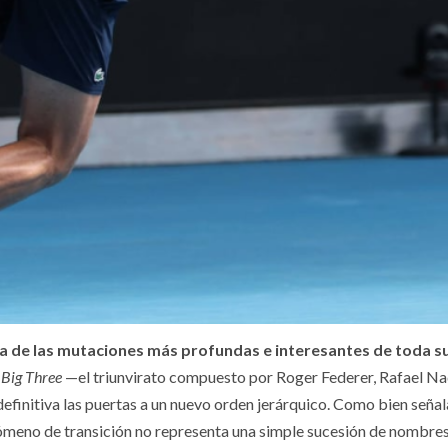
 de las mutaciones más profundas e interesantes de toda su 
o
Big Three
—el triunvirato compuesto por Roger Federer, Rafael Nad
finitiva las puertas a un nuevo orden jerárquico. Como bien señala
nómeno de transición no representa una simple sucesión de nombres e