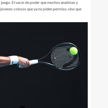
e juego. El vacío de poder que muchos analistas y
 jóvenes colosos que ya no piden permiso, sino que