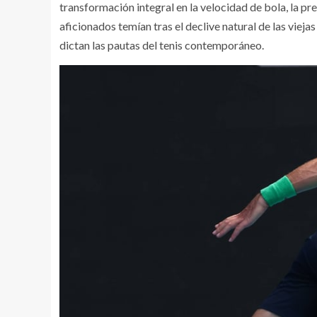
transformación integral en la velocidad de bola, la pr
aficionados temían tras el declive natural de las vie
dictan las pautas del tenis contemporáneo.