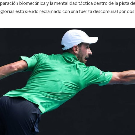
eparación biomecánica y la mentalidad táctica dentro de la pista d
jas glorias está siendo reclamado con una fuerza descomunal por dos