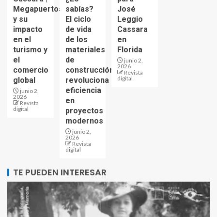
Megapuertos
sabías?
José
y su
El ciclo
Leggio
impacto
de vida
Cassara
en el
de los
en
turismo y
materiales
Florida
el
de
junio 2,
2026
comercio
construcción
Revista
digital
global
revoluciona
eficiencia
junio 2,
2026
en
Revista
digital
proyectos
modernos
junio 2,
2026
Revista
digital
TE PUEDEN INTERESAR