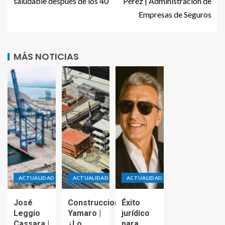
saludable después de los 40
Pérez | Administración de
Empresas de Seguros
MÁS NOTICIAS
ACTUALIDAD
ACTUALIDAD
ACTUALIDAD
José
Construcciones
Éxito
Leggio
Yamaro |
jurídico
Cassara |
¿Lo
para