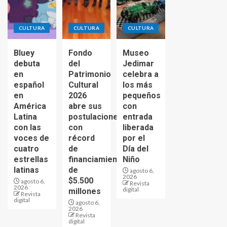
CULTURA
CULTURA
CULTURA
Bluey
Fondo
Museo
debuta
del
Jedimar
en
Patrimonio
celebra a
español
Cultural
los más
en
2026
pequeños
América
abre sus
con
Latina
postulaciones
entrada
con las
con
liberada
voces de
récord
por el
cuatro
de
Día del
estrellas
financiamiento
Niño
latinas
de
agosto 6,
2026
$5.500
agosto 6,
Revista
2026
digital
millones
Revista
digital
agosto 6,
2026
Revista
digital