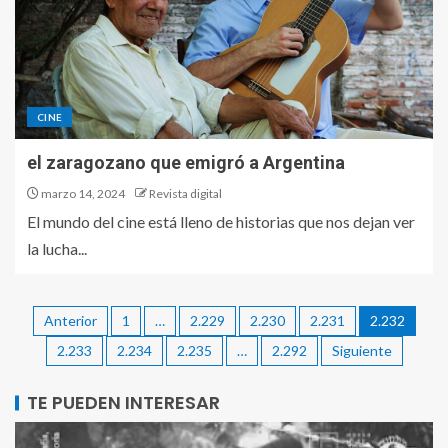
CINE
el zaragozano que emigró a Argentina
marzo 14, 2024
Revista digital
El mundo del cine está lleno de historias que nos dejan ver
la lucha...
Anterior
1
…
2.229
2.230
2.231
2.232
2.233
2.234
2.235
…
2.292
Siguiente
TE PUEDEN INTERESAR